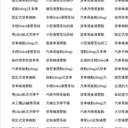
些原因？
單元的特點(diǎn)有
微型液壓動(dòng)
應(yīng)用場景
單元的核心組成與
小型液壓泵站操作
包括哪些？
力單元的作用有哪
貨車尾板液壓動
樣，應(
型液壓動(
登車橋
哪些？
力單元的特點(diǎn)
電動(dòng)叉車專
工作原理
應(yīng)遵循哪些
微型液壓動(dòng)
些？
(dòng)力單元的各
汽車升降尾板動
哪些領(lǐ
單元
(dòng
登車橋
及應(yīng)用場景
用液壓單元的應
固定式登車橋動
規(guī)程
力單元的微型化特
非標(biāo)液壓泵站
個(gè)方面介紹
(dòng)力單元的核
汽車尾板動(dòng)
本組成
(dòng
使用登
(yīng)用如何
(dòng)力單元的構
非標(biāo)液壓系統
征與驅(qū)動(dòng)
使用要注意什么？
小型液壓泵站的基
心作用
力單元的安裝流程
貨車尾板液壓動
介紹
作原理
(dòng
登車橋動(
(gòu)成及特點
(tǒng)有什么特點
導(dǎo)軌式升降平
規(guī)格
本工作原理
小型液壓泵站的核
有哪些？
(dòng)力單元的組
貨車尾板液壓動
有什么好處
單元的
固定式
(diǎn)
(diǎn)，應(yīng)用
臺(tái)液壓泵站的
登車橋動(dòng)力
心特點(diǎn)與工作
翼展車液壓動
成部分
(dòng)力單元的核
小型液壓泵站的工
講究？
(dòng
登車橋
在哪里？
組成及功能怎樣？
單元的功能有哪
非標(biāo)液壓泵站
原理
(dòng)力單元由哪
汽車尾板動(dòng)
心組成部分介紹
作環(huán)境有哪
電動(dòng)叉車專
(yán)
(dòng
汽車升
些？
的維護(hù)周期如
操作簡單的貨車尾
些部分組成？
力單元的維護(hù)
登車橋液壓動
些要求？
用液壓單元有什么
合適的非標(biāo)液
求？
心特點(d
(dòng
汽車尾板動
何
板液壓動(dòng)力
汽車尾板動(dòng)
保養(yǎng)要求
(dòng)力單元有什
微型液壓動(dòng)
作用？
壓泵站怎么選擇？
移動(dòng)式登車
些？
(shè)計(
力單元
貨車尾
單元
力單元的組成、選
固定式登車橋動
么特點
力單元的工作及應
移動(dòng)式登車
橋動(dòng)力單元
登車橋動(dòng)力
如何？
(dòng
微型液壓動
購及應(yīng)用
(dòng)力單元的維
登車橋液壓動
(diǎn)？
(yīng)用
橋動(dòng)力單元
非標(biāo)液壓泵站
的應(yīng)用領
單元的具體運(yùn)
汽車尾板動(dòng)
樣的產(chǎ
力單元
合適的
護(hù)怎樣？
(dòng)力單元的功
導(dǎo)軌式升降平
的維護(hù)保養
的關(guān)鍵參數
汽車升降尾板動
(lǐng)域
行機(jī)制和關
力單元的安裝和調
貨車尾板液壓動
原理與技術
泵站怎
裝卸貨月臺
能特性
臺(tái)液壓泵站的
木工機(jī)械專用液
(yǎng)怎么安排？
(shù)匹配
(dòng)力單元的維
大噸位升降平臺
(guān)鍵細(xì)節
(diào)試
(dòng)力單元的安
登車橋動(dòng)力
點(diǎn)
壓動(dò
汽車尾板動
維護(hù)保養(yǎng)
壓泵站的維護(hù)
導(dǎo)軌式升降平
護(hù)和檢查怎么
(tái)液壓泵站是怎
登車橋液壓動
(jié)
裝步驟
單元的集成化設
汽車升降尾板動
的類型及應
力單元
大功率
與保養(yǎng)指南
臺(tái)液壓泵站的
固定式登車橋動
安排？
樣的裝置？
(dòng)力單元的操
定制液壓系統
(shè)計(jì)原理
(dòng)力單元該產
專業(yè)定制液壓
用場景
事項(xiàn
(nèi)容的
小型液