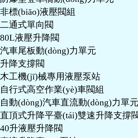
非標(biāo)液壓閥組
二通式單向閥
80L液壓升降閥
汽車尾板動(dòng)力單元
升降支撐閥
木工機(jī)械專用液壓泵站
自行式高空作業(yè)車閥組
自動(dòng)汽車直流動(dòng)力單
直頂式升降平臺(tái)雙速升降支撐
40升液壓升降閥
直流升降臺(tái)泵站