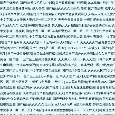
体无遮挡免费播放网站
|
伊人色色
|
国产精品久久久久无码AV葡京
|
国产在线91
|
成年人
久
|
裸体久久女人亚洲精品
|
国产制服丝袜在线
|
91黄色在线观看
|
人人操人人摸人人爱
|
中文字幕
|
久久无码人妻精品一区二区三区
|
天天色天天操天天
|
一级性爱电影在线观看
产精品久久久
|
欧美日韩视频在线播放
|
男人j捅女人p
|
狠狠躁日日躁夜夜躁2022麻豆
|
中文字幕日韩视频
|
国色天香一区二区
|
丰满肥臀无码一区二区三区
|
五月天中文字幕
|
韩一区二区三区精品
|
中文字幕精品视频在线观看
|
99无码人妻
|
欧美午夜激情
|
中文字幕
网
|
国产精品对白久久久久粗
|
不卡无码AV
|
av无码在线不卡
|
久久久久久精品免费自慰
无遮挡
|
99re在线观看
|
国产SUV精品一区二区883
|
FREEZEFRAME丰满少妇
|
国产精品
韩毛
|
国产一级性爱视频
|
影音先锋国产精品
|
91精品国产综合久久香蕉ktv
|
久久国产精
黄色一区二区
|
一区二区三区高清在线观看
|
天天做天天摸天天爽天天爱
|
日韩二级片
|
久电影网
|
中文字幕免费视频
|
全肉变态重口调教高辣小说
|
一道本无码一区
|
99热免费
二区三区黑人动态图
|
中文字幕免费在线观看
|
国产精品免费在线
|
久久久久国产
|
久久
亚洲AV综合AV一区二区三区
|
无码精品一区
|
99久久国产
|
亚洲天堂AV网
|
狠狠做深爱
区二区三区四区五区
|
一级毛片免费看
|
一级久久
|
人人草在线视频
|
亚洲精品www
|
国产
激在线观看
|
精品无码Av
|
久久久久国产视频
|
91乱伦
|
九九在线免费视频
|
日日夜夜精品
品黄色在线观看
|
久草香蕉
|
国产精品免费久久久
|
久久精品国产亚洲av丁香
|
欧美浮力
日韩AV永久无码网站
|
亚欧洲精品视频
|
国产无码免费电影
|
天天干,夜夜操
|
欧美乱码精
线视频观看
|
国产精品久久久久久无人区
|
AAAAA毛片
|
A级无码视频
|
婷婷五月综合在
中文字幕一区二区三区日韩精品
|
狠狠狠狠狠狠狠狠操
|
天天日天天射天天操
|
亚洲激情
男人色天堂
|
人操人人视频
|
国产一区不卡在线
|
欧美精品亚洲
|
无码人妻一区二区三区
看
|
尤物视频在线观看
|
西西444WWW无码大胆
|
久久婷婷国产综合精品简爱Av
|
国产精