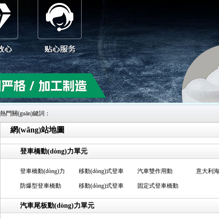
熱門關(guān)鍵詞：
網(wǎng)站地圖
登車橋動(dòng)力單元
汽車尾板動(dòng)力單元
非標(biāo)液壓泵站
升降支撐閥
固定式
登車橋動(dòng)力單元
登車橋動(dòng)力
移動(dòng)式登車
汽車雙作用動
意大利
單元
防爆型登車橋動
橋
移動(dòng)式登車
(dòng)力單元
固定式登車橋動
動(dòn
(dòng)力單元
橋動(dòng)力單元
(dòng)力單元
汽車尾板動(dòng)力單元