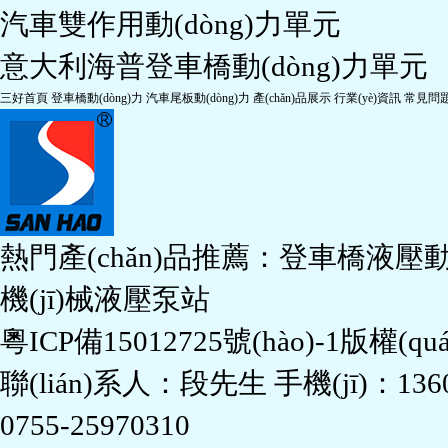
意大利海普登車橋動(dòng)力單元
三好首頁
登車橋動(dòng)力
汽車尾板動(dòng)力
產(chǎn)品展示
行業(yè)資訊
常見問
熱門產(chǎn)品推薦：
登車橋液壓動(
機(jī)械液壓泵站
粵ICP備15012725號(hào)-1
版權(q
聯(lián)系人：段先生 手機(jī)：1360
0755-25970310
地址：廣東省深圳市布吉鎮(zhèn)華