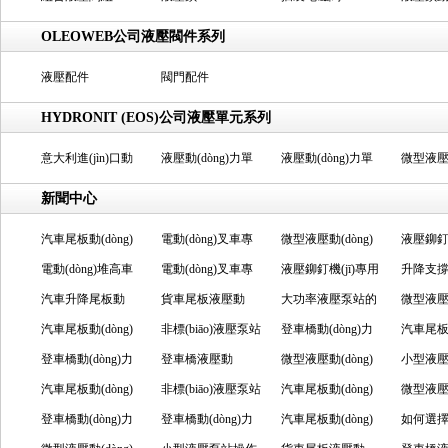
單元
OLEOWEB公司液壓閥件系列
液壓配件
閥門配件
HYDRONIT (EOS)公司液壓單元系列
意大利進(jìn)口動
液壓動(dòng)力單
液壓動(dòng)力單
微型液壓動
(dòng)力單元
元
元
力單元
新聞中心
汽車尾板動(dòng)
電動(dòng)叉車專
微型液壓動(dòng)
液壓鉚釘機
力單元的常見問題
電動(dòng)堆高車
用液壓單元的各方
電動(dòng)叉車專
力單元哪里能用上
液壓鉚釘機(jī)專用
液壓泵
升降支
表現(xiàn)及成因
專用動(dòng)力單
汽車升降尾板動
面介紹
用液壓單元的使用
貨車尾板液壓動
液壓泵站的工作原
大功率液壓泵站的
法
理是什
微型液壓動
元的作用是什么？
(dòng)力單元的使
汽車尾板動(dòng)
細(xì)節(jié)
(dòng)力單元里面
非標(biāo)液壓泵站
理怎樣
作用怎樣
登車橋動(dòng)力
力單元
汽車尾板動
用優(yōu)勢如何
力單元的工作原理
登車橋動(dòng)力
都有啥
的操作有什么講究
登車橋液壓動
單元的工作原理細
微型液壓動(dòng)
哪些保養(
力單元
小型液
單元的工作原理包
汽車尾板動(dòng)
(dòng)力單元主要
非標(biāo)液壓泵站
(xì)分
力單元的用途覆蓋
汽車尾板動(dòng)
提升
調(diào)
微型液壓動
括哪些
力單元的故障有哪
登車橋動(dòng)力
有什么功能
具備的特點(diǎn)及
登車橋動(dòng)力
哪些領(lǐng)域
力單元的具體作用
汽車尾板動(dòng)
壓力
力單元
如何選