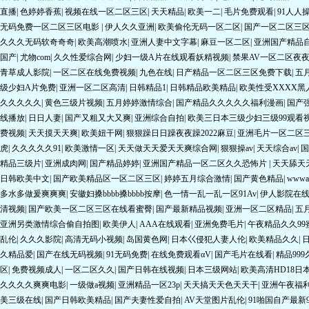
无码免费一区二区三区电影
|
伊人久久亚洲
|
欧美偷伦无码一区二区
|
国产一区二区三
久久久无码软奇奇奇
|
欧美高潮喷水
|
亚洲人妻中文字幕
|
麻豆一区二区
|
亚洲国产精品
国产
|
尤物com
|
久久性爱综合网
|
少妇一级A片在线观看妖精视频
|
禁果AV一区二区夜
青草成人影院
|
一区二区在线免费视频
|
九色在线
|
日产精品一区二区三区免费下载
|
五
级少妇A片免费
|
亚洲一区二区高清
|
日韩精品1
|
日韩精品欧美精品
|
欧美性受XXXX黑
久久久久久
|
黄色三级片视频
|
五月婷婷激情综合
|
国产精品久久久久久福利漫画
|
国产
线播放
|
日日人妻
|
国产又粗又大又爽
|
亚洲综合自拍
|
欧美三日本三级少妇三级99观看
费视频
|
天天摸天天爽
|
欧美妞干网
|
狠狠躁日日躁夜夜躁2022麻豆
|
亚洲毛片一区二区
虎
|
久久久久久91
|
欧美激情一区
|
天天做天天爱天天爽综合网
|
狠狠操av
|
天天综合av
|
国
精品三级片
|
亚洲成肉网
|
国产精品婷婷
|
亚洲国产精品一区二区久久恐怖片
|
天天舔天
日韩欧美中文
|
国产欧美精品区一区二区三区
|
婷婷五月综合激情
|
国产黄色精品
|
www
多水多做爰爽爽爽
|
安徽妇搡bbbb搡bbbb按摩
|
色一情一乱一乱一区91Av
|
伊人影院在
清视频
|
国产欧美一区二区三区在线看蜜臀
|
国产最新精品视频
|
亚洲一区二区精品
|
五
亚洲另类激情综合偷自拍图
|
欧美伊人
|
AAA在线观看
|
亚洲免费毛片
|
午夜精品久久9
乱伦
|
久久久影院
|
高清无码小视频
|
岛国黄色网
|
日本巜侵犯人妻人伦
|
欧美精品久久
|
久精品爱
|
国产在线无码视频
|
91无码免费
|
在线免费观看αV
|
国产毛片在线看
|
精品99
区
|
免费视频成人
|
一区二区久久
|
国产日韩在线视频
|
日本三级网站
|
欧美高清HD18日
久久久久爽爽电影
|
一级做a视频
|
亚洲精品一区23p
|
天天搞天天色天天干
|
亚洲午夜福
美三级在线
|
国产日韩欧美精品
|
国产夫妻性爱自拍
|
AV天堂图片乱伦
|
91啪国自产最新
在线
|
久久午夜夜伦鲁鲁片无码免费
|
亚洲精品V天堂中文字幕
|
日本中文字幕有码
|
国