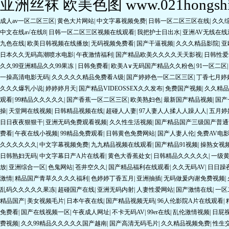
成人av一区二区三区
|
黄色大片网站
|
中文字幕视频免费
|
日韩一区二区三区在线
|
久久
中文在线a√在线8
|
日韩一区二区三区视频在线观看
|
我把护士日出水
|
亚洲AV无线在线
九色在线
|
欧美日韩视频在线播放
|
无码视频免费看
|
国产干逼视频
|
久久久精品影院
|
亚
日本久久无码高潮喷水电影
|
午夜激情福利
|
国产精品欧美久久久久天天影视
|
日韩性爱
久久99亚洲精品久久99果冻
|
日韩免费看
|
欧美A∨无码国产精品久久粉色
|
91一区二区
一操高清电影无码
|
久久久久久精品免费看A级
|
国产婷婷色一区二区三区
|
丁香七月婷
久久久爆乳小说
|
婷婷婷月天
|
国产精品VIDEOSSEX久久发布
|
免费国产视频
|
久久精品
观看
|
99精品久久久久久
|
国产香蕉一区二区三区
|
欧美熟妇色
|
最新国产精品视频
|
国产
操
|
天堂网在线视频
|
日韩精品视频在线
|
超碰人人妻
|
97人妻人人揉人人躁人人
|
五月婷
日日夜夜狠狠干
|
亚洲无码免费观看视频
|
久久性生活视频
|
国产精品国产三级国产普通
费看
|
午夜在线小视频
|
99精品免费观看
|
日韩黄色免费网站
|
国产人妻人伦
|
免费AV电
久久久久久久
|
中文字幕视频免费
|
九九精品视频在线观看
|
国产精品91视频
|
操熟女视
日韩熟妇无码
|
中文字幕日产A片在线看
|
黄色大香蕉处女
|
日韩精品久久久久久
|
一级
放
|
亚洲综合一区
|
色鬼网站
|
苍井空久久
|
国产精品福利在线观看
|
久久无码AV
|
日日躁
激情
|
精品国产青草久久久久福利
|
色婷婷丁香五月
|
亚洲抽插
|
无码做爰内谢免费视频
|
乱码久久久久久果冻
|
超碰国产在线
|
亚洲无码内射
|
人妻性爱网站
|
国产激情在线
|
一区
精品国产
|
美女视频毛片
|
日本午夜在线
|
国产精品视频无码
|
96人伦影院A片在线观看
|
免费看
|
国产在线视频一区
|
午夜成人网址
|
不卡无码AV
|
99er在线
|
乱伦激情视频
|
日屁
费视频
|
久久99精品久久久久久国产越南
|
国产高清无码毛片
|
久久精品视频免费
|
性生
国产三级网站
|
国产做a爰片毛片A片美国
|
国产香蕉视频在线观看
|
九九视频在线
|
午夜