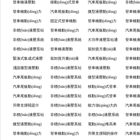
(xiàng)
點(diǎn)？
力單元的工作原理
登車橋液壓動
(diǎn)介紹
過哪些方面出發
力單元的作用包括
移動(dòng)式登車
(yīng)考慮什么？
(dòng)力單元用來
汽車尾板動(dòng)
(xiàng)
成？
力單元
非標(bi
及優(yōu)點(diǎn)
(dòng)力單元的作
登車橋動(dòng)力
(fā)？
哪些？
橋動(dòng)力單元
汽車尾板動(dòng)
做什么的，有哪些
力單元的作用是什
微型液壓動(dòng)
么，怎
是什么
登車橋
有哪些？
用、組成部件及特
單元組成的部件及
登車橋動(dòng)力
用于哪里？
力單元有哪些類
固定式登車橋動
部件組成，有什么
么？需注意的保養
力單元的組成、保
登車橋動(dòng)力
運(yùn)行
的？
(dòng
登車橋動(
點(diǎn)分享
各部件作用
單元之登車橋日常
非標(biāo)液壓泵站
型，怎么維護
(dòng)力單元怎么
登車橋動(dòng)力
特點
(yǎng)有哪些？
養(yǎng)與維護(hù)
單元的使用該怎么
汽車尾板動(dòng)
用
單元的
汽車尾板動
生活中的作用
該做好哪些維護
非標(biāo)液壓系統
(hù)？
正確調(diào)試？
單元其主要部件有
非標(biāo)液壓系統
(diǎn)？
順利進(jìn)行？
力單元的各方面特
大功率液壓泵站通
理多方
(zhǔn)
力單元
登車橋
(hù)保養(yǎng)？
(tǒng)工作的原理
非標(biāo)液壓泵站
哪些，有什么作
(tǒng)正常使用應
登車橋液壓動
點(diǎn)
常具備哪些優(yōu)
裝卸貨月臺(tái)液
特點
(dòng
登車橋動(
及性能特點(diǎn)
的液壓組成部分分
緊湊式集成式液壓
用？
(yīng)注意的事項
(dòng)力單元是什
裝卸貨月臺(tái)液
點(diǎn)？
壓動(dòng)力單元
汽車尾板動(dòng)
(diǎn
(yùn)
單元怎么
登車橋動(
享
泵站的作用及工作
淺談微型液壓動
(xiàng)
么，作用及原理怎
壓動(dòng)力單元
非標(biāo)液壓泵站
其部件的相關
力單元的常見故障
登車橋液壓動
工作
(yōu)點(
單元是為何
登車橋動(
原理
(dòng)力單元的結
汽車尾板動(dòng)
樣？
的組成部件包括哪
的性能與設(shè)計
非標(biāo)液壓系統
(guān)作用
及維修
(dòng)力單元為什
微型液壓動(dòng)
么？
計(jì)？
單元的
登車橋動(
(jié)構(gòu)及特點
力單元的用途及注
汽車尾板動(dòng)
些？
(jì)要點(diǎn)
(tǒng)長期工作需
非標(biāo)液壓泵站
么設(shè)計(jì)，怎
力單元的故障處理
移動(dòng)式登車
(zhǔn)則
單元相關(
登車橋動(
(diǎn)
意事項(xiàng)
力單元的注意事項
汽車尾板動(dòng)
要注意什么？
的節(jié)能優(yōu)
非標(biāo)液壓泵站
么清洗油路？
措施有哪些？
橋動(dòng)力單元
移動(dòng)式登車
(nèi)容
單元到
登車橋
(xiàng)有哪些呢？
力單元的常見故障
升降支撐閥是什
勢
使用出現(xiàn)問題
非標(biāo)液壓泵站
的作用是什么？
橋動(dòng)力單元
能力強(qiáng)大的
設(shè)
(dòng
汽車尾板動
及處理方法
么，用來做什么
非標(biāo)液壓泵站
的主要原因
維護(hù)保養(yǎng)
非標(biāo)液壓泵站
是什么？
汽車尾板動(dòng)
非標(biāo)液壓系統
(jié)構(
力單元
登車橋動(
的？
的組成部件及各部
微型液壓動(dòng)
需要注意什么問
的工作原理分享
非標(biāo)液壓系統
力單元
(tǒng)是怎么工作
電動(dòng)堆高車
(diǎn)分
用，由
單元使
汽車尾板動
件功能
力單元的應(yīng)
登車橋動(dòng)力
題？
(tǒng)是什么，與
登車橋動(dòng)力
的
動(dòng)力單元操
升降支撐閥的操作
成？
意事項(xi
力單元
汽車尾板動