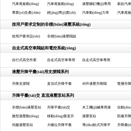
汽車尾板動(dòng)
汽車尾板動(dòng)
液壓鉚釘機(jī)專用
新款汽
力單元
專業(yè)生產(chǎn)
力單元
經(jīng)濟(jì)實(shí)
液壓泵站
汽車動(dòng)力單
(dòng)
汽車尾板動
汽車尾板動(dòng)
用型汽車尾板動
元
力單元
按用戶要求定制的非標(biāo)液壓系統(tǒng)
力單元
(dòng)力單元
按用戶要求設(shè)
非標(biāo)液壓閥組
計(jì)多功能液壓閥
自走式高空車閥組和電控系統(tǒng)
組
自行式高空作業
自走式高空車專用
自走式高空車專用
(yè)車閥組
液壓閥組
手柄控制系統
液壓升降平臺(tái)用支撐閥系列
(tǒng)
升降支撐閥
直頂式升降平臺
40升液壓升降閥
雙層升降臺
(tái)雙速升降支撐
升降平臺(tái)交 直流液壓泵站系列
閥
非標(biāo)液壓泵站
升降平臺(tái)交
木工機(jī)械專用液
自動(dò
微型液壓動(dòng)
流、直流液壓泵站
移動(dòng)垂直升
壓泵站
液壓泵站
流動(dò
防爆升降平
力單元
伺服液壓泵站
降臺(tái)
大噸位升降平臺
導(dǎo)軌式升降平
液壓動(d
升降臺(tái