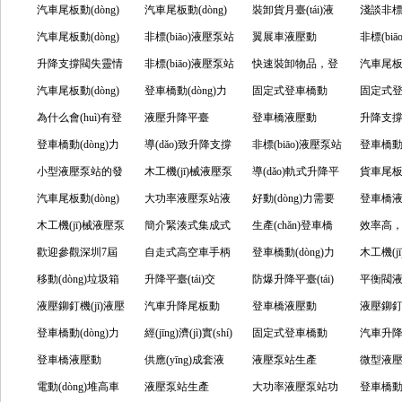
功能的分享
件的功用
汽車尾板動(dòng)
(diǎn)
用型汽車尾板動
汽車尾板動(dòng)
的事項(xiàng)
力單元安裝上的相
裝卸貨月臺(tái)液
分享
能分享
力單元
淺談非標(
力單元要了解的注
汽車尾板動(dòng)
(dòng)力單元的優
力單元是怎么開門
非標(biāo)液壓泵站
關(guān)講究
壓動(dòng)力單元
翼展車液壓動
(guān)
泵站的
非標(bi
意事項(xiàng)
力單元應(yīng)注
升降支撐閥失靈情
(yōu)勢介紹
的呢？
工作上的特點(diǎn)
非標(biāo)液壓泵站
的具體功能分析
(dòng)力單元設
快速裝卸物品，登
(shù)
自動(dò
汽車尾板動
意的幾個(gè)事項
況處理
汽車尾板動(dòng)
質(zhì)量杠桿的
登車橋動(dòng)力
(shè)備的相關
車橋動(dòng)力單
固定式登車橋動
力單元
固定式
(xiàng)
力單元出現(xiàn)罷
為什么會(huì)有登
單元帶來怎樣的所
液壓升降平臺
(guān)要點(diǎn)分
元不可少
(dòng)力單元也需
登車橋液壓動
不“虛”
(dòng
升降支
工，這些方法要學
車橋動(dòng)力單
登車橋動(dòng)力
使用效果
(tái)，也能看到升
導(dǎo)致升降支撐
享
釋放自己
(dòng)力單元的不
非標(biāo)液壓泵站
(yè)牢固
作原理
登車橋動(
(xué)會(huì)
元的誕生
單元是車輛搬運
小型液壓泵站的發
降支撐閥的身影
閥失常的原因
木工機(jī)械液壓泵
同設(shè)計(jì)，有
使用時(shí)的溫度
導(dǎo)軌式升降平
單元不
貨車尾
(yùn)的動(dòng)力
(fā)展可以檢驗
汽車尾板動(dòng)
站的使用環(huán)
大功率液壓泵站液
大能耐
控制
臺(tái)液壓泵站的
好動(dòng)力需要
率，也節
(dòng
登車橋
(yàn)技術(shù)的發
力單元發(fā)揮出
木工機(jī)械液壓泵
境與技巧
壓油的選擇很重要
簡介緊湊式集成式
擴(kuò)張市場的能
好的汽車尾板動
生產(chǎn)登車橋
金
起千斤
(dòng
效率高
(fā)展
好的經(jīng)濟(jì)節
站泄漏該怎樣解
歡迎參觀深圳7屆
液壓泵站的各功能
自走式高空車手柄
力
(dòng)力單元
動(dòng)力單元的
登車橋動(dòng)力
從中崛
汽車升
木工機(j
(jié)能
決？
機(jī)械自動(dòng)
移動(dòng)垃圾箱
部件
控制系統(tǒng)購
升降平臺(tái)交
三好講解如何防止
單元不得不說的秘
防爆升降平臺(tái)
(dòng)
站維護(h
平衡閥
化展會(huì) 歡迎蒞
液壓泵站的廣泛應
液壓鉚釘機(jī)液壓
買需注意
流、直流液壓泵站
汽車升降尾板動
登車橋的翻倒
密
液壓動(dòng)力單
登車橋液壓動
(yǎng)
簡介
液壓鉚釘機
臨我司指導(dǎo)工
(yīng)用
泵站，使用中的維
登車橋動(dòng)力
參數(shù)詳情
(dòng)力單元真正
經(jīng)濟(jì)實(shí)
元產(chǎn)品特征
(dòng)力單元設
固定式登車橋動
泵站功
汽車升
作
護(hù)與保養(yǎng)
單元真誠的心，換
登車橋液壓動
的動(dòng)力單元
用型汽車尾板動
供應(yīng)成套液
(shè)計(jì)
(dòng)力單元介紹
液壓泵站生產
(dòng
微型液壓動
您的信賴
(dòng)力單元的分
電動(dòng)堆高車
(dòng)力單元功能
壓系統(tǒng)測試
液壓泵站生產
(chǎn)廠家教您怎
大功率液壓泵站功
(diǎn)
力單元
登車橋動(