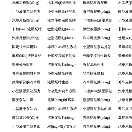
用及相關(guān)特
單元是為什么設
汽車尾板動(dòng)
標(biāo)品液壓系統
單元使用的相關
木工機(jī)械液壓泵
作的相關(guān)事
規(guī)程怎樣
貨車尾板液壓動
關(guān
力單元
木工機(j
點(diǎn)
(shè)計(jì)，應
力單元的諸多知識
小型液壓泵站是怎
(tǒng)有什么區(qū)
(guān)事項(xiàng)
站的主要優(yōu)點
小型液壓泵站的應
項(xiàng)
(dòng)力單元的注
微型液壓動(dòng)
(xiàng)
置，
站的優(y
微型液壓動
(yīng)用哪些場合
(shí)點(diǎn)分享
么進(jìn)行工作
汽車尾板動(dòng)
別
分享
(diǎn)是什么？
(yīng)用很廣泛
淺談小型液壓泵站
意事項(xiàng)有哪
力單元有怎樣的優
非標(biāo)液壓系統
的？
(diǎn)
力單元
小型液
的？
力單元的注意事項
非標(biāo)液壓泵站
的使用說明
微型液壓動(dòng)
些？
(yōu)勢
(tǒng)的結(jié)構
微型液壓動(dòng)
樣組成的
非標(bi
(xiàng)分析
是怎么完成工作
汽車尾板動(dòng)
力單元的作用是什
微型液壓動(dòng)
(gòu)分享
力單元應(yīng)用
汽車尾板動(dòng)
各組件
使用大
的？
力單元的作用及組
固定式登車橋動
么？
力單元的安裝有什
非標(biāo)液壓系統
各種行業(yè)的原
力單元的使用要注
小型液壓泵站是怎
站所具
登車橋動(
成
(dòng)力單元使用
非標(biāo)液壓泵站
么要求？
(tǒng)是由哪幾部
升降支撐閥遇到失
因
意什么？
么工作的？
升降支撐閥性能及
單元的
登車橋動(
應(yīng)注意的事
是怎么工作的呢？
登車橋液壓動
分組成？
靈該怎么辦？
汽車尾板動(dòng)
應(yīng)用分享
液壓泵站生產
哪些？
單元常
汽車尾板動
項(xiàng)？
(dòng)力單元清洗
升降支撐閥對升降
力單元使用中要注
小型液壓泵站應
(chǎn)廠家液壓泵
登車橋液壓動
理
力單元
汽車尾板動
油路步驟介紹
機(jī)的幫助
效果明顯的汽車尾
意的事項(xiàng)
(yīng)怎么進(jìn)行
液壓泵站生產
站運(yùn)用與維護
(dòng)力單元可分
汽車尾板動(dòng)
用？
力單元的應
升降支
板動(dòng)力單元
小型液壓泵站壓力
維護(hù)保養
(chǎn)廠家?guī)
什么是大功率液壓
(hù)介紹
為哪些類？
力單元所需注意的
非標(biāo)液壓泵站
用領(lǐn
的產(chǎ
汽車尾板動
無法卸載有什么原
液壓泵站生產
(yǎng)？
私庖簤罕谜?/a>
泵站？
電動(dòng)堆高車
事項(xiàng)
由什么部件組成，
微型液壓動(dòng)
力單元
貨車尾
因？
(chǎn)廠家液壓泵
小型液壓泵站結
動(dòng)力單元有
非標(biāo)液壓系統
有什么作用？
力單元優(yōu)勢有
小型液壓泵站的運
么體現(x
(dòng
裝卸貨月臺
站的運(yùn)用與維
(jié)構(gòu)形式有
裝卸貨月臺(tái)液
著什么特點(diǎn)？
(tǒng)的調(diào)速
汽車尾板動(dòng)
哪些呢？
(yùn)用原理分享
汽車尾板動(dòng)
(yīng
壓動(dò
翼展車
護(hù)
哪些呢？
壓動(dòng)力單元
小型液壓泵站各部
有哪些方式？
力單元的三大特點
經(jīng)濟(jì)實(shí)
力單元使用需了解
汽車尾板動(dòng)
紹
知識(shí)
(dòng
汽車尾板動