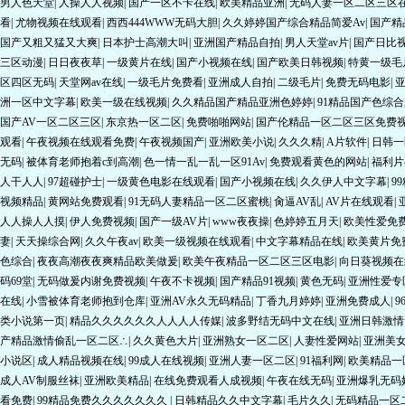
国产又粗又猛又大爽
|
日本护士高潮大叫
|
亚洲国产精品自拍
|
男人天堂av片
|
国产日比
三区动漫
|
日日夜夜草
|
一级黄片在线
|
国产小视频在线
|
国产欧美日韩视频
|
特黄一级毛
区四区无码
|
天堂网av在线
|
一级毛片免费看
|
亚洲成人自拍
|
二级毛片
|
免费无码电影
|
洲一区中文字幕
|
欧美一级在线视频
|
久久精品国产精品亚洲色婷婷
|
91精品国产色综
国产AV一区二区三区
|
东京热一区二区
|
免费啪啪网站
|
国产伦精品一区二区三区免费
观看
|
午夜视频在线观看免费
|
午夜视频国产
|
亚洲欧美小说
|
久久久精
|
A片软件
|
日韩一
无码
|
被体育老师抱着c到高潮
|
色一情一乱一乱一区91Av
|
免费观看黄色的网站
|
福利片
人干人人
|
97超碰护士
|
一级黄色电影在线观看
|
国产小视频在线
|
久久伊人中文字幕
|
9
视频精品
|
黄网站免费观看
|
91无码人妻精品一区二区蜜桃
|
肏逼AV乱
|
AV片在线观看
|
人人操人人摸
|
伊人免费视频
|
国产一级AV片
|
www夜夜操
|
色婷婷五月天
|
欧美性爱免
妻
|
天天操综合网
|
久久午夜av
|
欧美一级视频在线观看
|
中文字幕精品在线
|
欧美黄片免
色综合
|
夜夜高潮夜夜爽精品欧美做爰
|
欧美午夜精品一区二区三区电影
|
向日葵视频在
码69堂
|
无码做爰内谢免费视频
|
午夜不卡视频
|
国产精品91视频
|
黄色无码
|
亚洲性爱专
在线
|
小雪被体育老师抱到仓库
|
亚洲AV永久无码精品
|
丁香九月婷婷
|
亚洲免费成人
|
9
类小说第一页
|
精品久久久久久久人人人人传媒
|
波多野结无码中文在线
|
亚洲日韩激情
产精品激情偷乱一区二区∴
|
久久黄色大片
|
亚洲熟女一区二区
|
人妻性爱网站
|
亚洲美
小说区
|
成人精品视频在线
|
99成人在线视频
|
亚洲人妻一区二区
|
91福利网
|
欧美精品一
成人AV制服丝袜
|
亚洲欧美精品
|
在线免费观看人成视频
|
午夜在线无码
|
亚洲爆乳无码
看免费
|
99精品免费久久久久久久久
|
日韩精品久久中文字幕
|
毛片久久
|
无码精品一区二
直播
|
色婷婷香蕉
|
视频在线一区二区三区
|
天天精品
|
欧美一二
|
毛片免费观看
|
91人人