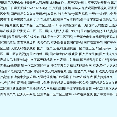
视频
|
日日躁天天躁AAAAXxXX痛
|
五月天乱伦视频
|
成年人免费观看性爱视频
|
亚洲
区免费
|
国产精品久久久久无码AV
|
av黄色
|
91九色Porny国产探花
|
一级a一级a爰片免
级视频
|
欧美三级在线看
|
九九在线精品视频
|
国产女主播在线
|
中文字幕乱妇无码Av在
韩日视频在线
|
国产精品一区二区三区不卡
|
草草影院国产第一页
|
国产无码性爱
|
三级
级在线观看
|
亚洲无码一区二区三区
|
人人摸人人看
|
99久99
|
国内精品免费
|
少妇人妻真
线看
|
欧美精品一区在线发布
|
日本美女一区二区三区
|
一级黄色电影在线观看
|
无码人
区三区精品
|
青青草三级片
|
天天色色
|
亚洲欧美日韩国产综合
|
国产高清黄色
|
国产黄色
区三区
|
天堂无码在线观看
|
国产一区二区毛片
|
亚洲视频一区二区三区
|
精品无码av一
区二区三区在线视频
|
国产内射一区
|
国产学生妹在线观看
|
国产又大又粗
|
国产成人久
产成人AV制服丝袜
|
中文字幕无码精品
|
久久高清内射无套
|
国产精品3
|
玖玖在线
|
202
直播app免费观看
|
一区二区三区中文
|
中文字幕久久精品无码综合网
|
亚洲AV伊人久久
精品
|
91老熟女
|
久久国产香蕉
|
中文无码免费视频
|
国产性爱久久
|
91乱伦
|
欧美人与性
片高清
|
台湾佬中文娱乐网22
|
逼特逼视频在线观看
|
日韩AV在线免费
|
国产婷婷久久
|
久AV
|
A级性爱视频
|
国产一级片免费
|
欧美精品人妻无码一区久爱
|
国产精品久久久午
二区三区新线路
|
国产主播99
|
久久网站精品深田
|
中文字幕欧美日韩
|
一区二区三区久
青青草久久
|
亚洲无码网址
|
亚洲精品一区二区三区99
|
91AV视频在线
|
国产中文字幕一