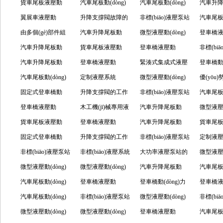
養(yǎng)
用于哪些領(lǐng)
壓動(dòng)力單元
貨車尾板液壓動
原理
(dòng)力單元的調
汽車尾板動(dòng)
(yǎng)
(guān)方面
(yīng)用
單元的壓力和速度
汽車尾板動(dòng)
結(jié)構
力單元
汽車升
域？
的組成部分
(dòng)力單元應
翼展車液壓動
(diào)速怎么進(jìn)
力單元的具體參數
升降支撐閥故障的
調(diào)節(jié)
力單元的結(jié)構
非標(biāo)液壓泵站
及其功
(dòng
汽車尾板動
(yīng)用的相關
(dòng)力單元使用
由多個(gè)部件組
行
(shù)
處理方法
汽車升降尾板動
(gòu)及原理
的注意事項(xiàng)
微型液壓動(dòng)
壓系統(t
力單元
登車橋
(guān)介紹
的相關(guān)方面
成的貨車尾板液壓
汽車升降尾板動
(dòng)力單元用來
貨車尾板液壓動
力單元應(yīng)用
登車橋液壓動
(guān)點
部件介
(dòng
非標(bi
動(dòng)力單元
(dòng)力單元的功
汽車升降尾板動
做什么，由哪些部
(dòng)力單元是由
登車橋液壓動
及優(yōu)缺點
(dòng)力單元的知
緊湊式集成式液壓
用、原
的壓力調(
登車橋動(
能，原理，應
(dòng)力單元的組
汽車尾板動(dòng)
分組成
哪些部分組成？
(dòng)力單元的作
定制液壓系統
(diǎn)
識(shí)點(diǎn)熟悉
泵站怎么工作，特
微型液壓動(dòng)
項(xiàng)
(jié)
單元的
優(yōu
(yīng)用及維護(hù)
成結(jié)構(gòu)及
力單元中閥有哪
固定式登車橋動
用，部件及特點
(tǒng)的基本要求
升降支撐閥的工作
點(diǎn)及優(yōu)
力單元的結(jié)構
非標(biāo)液壓泵站
項(xiàng)
特點(diǎn
車尾板
汽車尾板動
工作原理
些？
(dòng)力單元的不
登車橋液壓動
(diǎn)介紹
分享
原理包含哪些？
木工機(jī)械專用液
勢如何
(gòu)和應(yīng)用
的操作規(guī)程分
汽車升降尾板動
(dòng)
力單元
微型液壓動
同方面介紹
(dòng)力單元有什
貨車尾板液壓動
壓泵站的作用體現
登車橋液壓動
享
(dòng)力單元的簡
汽車升降尾板動
及應(yīn
力單元的結
貨車尾
么作用，特點(diǎn)
(dòng)力單元的主
固定式登車橋動
(xiàn)
(dòng)力單元的諸
升降支撐閥的工作
單認(rèn)識(shí)
(dòng)力單元是什
非標(biāo)液壓泵站
(gòu)及應
(dòng
定制液
如何
要組成部分
(dòng)力單元是什
非標(biāo)液壓泵站
多方面介紹
原理，結(jié)構
非標(biāo)液壓系統
么呢？
的使用原理及各部
大功率液壓泵站的
由哪些部分
(tǒng)
微型液壓動
么，怎么工作，用
通常怎么使用？
微型液壓動(dòng)
(gòu)功能
(tǒng)是怎樣的裝
微型液壓動(dòng)
件的作用
工作原理怎樣？
汽車升降尾板動
哪些場景應
力單元特點
汽車尾板動
在哪里？
力單元的結(jié)構
汽車尾板動(dòng)
置
力單元的應(yīng)
登車橋液壓動
(dòng)力單元通常
登車橋動(dòng)力
用
于哪些
力單元
登車橋
(gòu)及特點(diǎn)
力單元的作用以及
汽車尾板動(dòng)
用及優(yōu)勢
(dòng)力單元的多
非標(biāo)液壓泵站
由哪些部分組成？
單元是用于什么場
微型液壓動(dòng)
使用注
(dòng
非標(bi
分享
要注意的事項
力單元有著哪些特
微型液壓動(dòng)
方面知識(shí)點
的型號(hào)選擇通
微型液壓動(dòng)
合的？
力單元的選型應
登車橋液壓動
(xiàng)
點(diǎ
是由哪
汽車尾板動