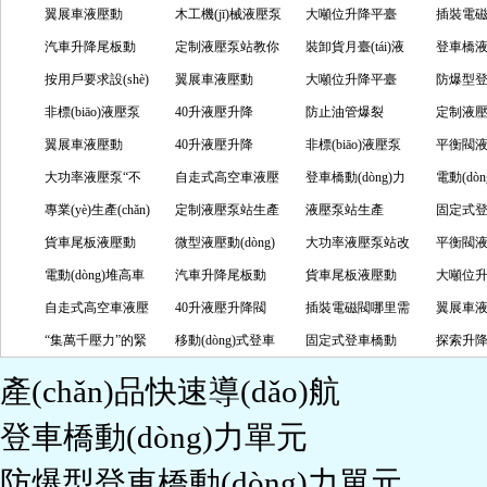
類
動(dòng)力單元故
翼展車液壓動
方法
(chǎn)廠家產(chǎn)
木工機(jī)械液壓泵
樣延長其壽命
能決定作用
大噸位升降平臺
單元新技術(
插裝電
障處理方法
(dòng)力單元大鵬
汽車升降尾板動
品特點(diǎn)
站保養(yǎng)要點
定制液壓泵站教你
(tái)液壓泵站廣泛
裝卸貨月臺(tái)液
新工藝
多長
登車橋
展翅，翱翔天空
(dòng)力單元應
按用戶要求設(shè)
(diǎn)
如何延長使用壽命
翼展車液壓動
使用的運(yùn)輸工
壓動(dòng)力單元
大噸位升降平臺
(dòng
防爆型
(yīng)用領(lǐng)域
計(jì)液壓閥組“貼
非標(biāo)液壓泵
(dòng)力單元“天道
40升液壓升降
具
的功能有哪些？
(tái)液壓泵站“品質
防止油管爆裂
類
(dòng
定制液壓
近生活 服務(wù)大
站“精心設(shè)計
翼展車液壓動
酬勤 盡顯所能”
閥“因?yàn)橛眯?所
40升液壓升降
(zhì) 美好”
閥“科技創(chuàng)
非標(biāo)液壓泵
(zhì) 不
活 精彩
平衡閥液
眾”
(jì) 演繹傳奇未來”
(dòng)力單元設
大功率液壓泵“不
以放心”
閥“品質(zhì) 塑造
自走式高空車液壓
想 生活暢享”
站“品質(zhì) 塑造
登車橋動(dòng)力
美”
奇設(shè)
電動(dò
(shè)備“設(shè)計
錯(cuò)品質(zhì) 塑
專業(yè)生產(chǎn)
美好”
閥組“合理設(shè)
定制液壓泵站生產
經(jīng)典”
單元“實(shí)現
液壓泵站生產
詩未來”
動(dòn
固定式
(jì) 專注魅力”
造美好”
登車橋動(dòng)力
貨車尾板液壓動
計(jì) 結(jié)構(gòu)
(chǎn)
微型液壓動(dòng)
(xiàn)永動(dòng)未
(chǎn)廠家實(shí)力
大功率液壓泵站改
(shè)
(dòng
平衡閥
單元我們是專業
(dòng)力單元選擇
電動(dòng)堆高車
緊湊”
力單元以壓驅(qū)
汽車升降尾板動
來不是夢”
說話
變效率
貨車尾板液壓動
(zhì)高超
(dòng)不
控制
大噸位
(yè)的
多多
動(dòng)力單元效
自走式高空車液壓
動(dòng)
(dòng)力單元尾板
40升液壓升降閥
(dòng)力單元的廣
插裝電磁閥哪里需
(tái)
翼展車
率，
閥組專一
“集萬千壓力”的緊
不“尾隨”
讓“輕松”普及
移動(dòng)式登車
泛實(shí)際應(yīng)
要哪里插
固定式登車橋動
(dòng)力
探索升
湊式集成式液壓泵
橋動(dòng)力單元
用
(dòng)力單元可靠
恿?/a>
能下降
產(chǎn)品快速導(dǎo)航
登車橋動(dòng)力單元
站
哪家好？深圳找三
長壽命
好
防爆型登車橋動(dòng)力單元