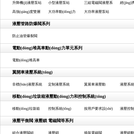
升降機(jī)液壓泵站
(tái)液壓泵站
小型液壓泵站
臺(tái)液壓泵站
三組電磁閥液壓系
元
力單元
經(jīng)
高強(qiáng)度雙層
大功率動(dòng)力
統(tǒng)
大功率液壓泵站
升降臺(tá
升降臺(tái)
單元
液壓管路防爆閥系列
防止油管爆裂閥
電動(dòng)堆高車動(dòng)力單元系列
電動(dòng)堆高車
專用動(dòng)力單
翼開車液壓系統(tǒng)
元
非標(biāo)液壓系統
定制液壓系統
翼展車液壓動
液壓系統(t
(tǒng)
(tǒng)
(dòng)力單元
移動(dòng)垃圾箱液壓動(dòng)力和控制系統(tǒng)
移動(dòng)垃圾箱
控制系統(tǒng)
按用戶要求設(shè)
液壓控
專用液壓泵站
計(jì)生產(chǎn)液
(tǒng)
液壓平衡閥 液壓鎖 電磁閥等系列
壓系統(tǒng)
組合液壓閥組
液壓鎖
插裝電磁閥
液壓鎖動(